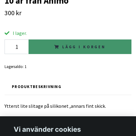
10 år från Animo
300 kr
I lager.
LÄGG I KORGEN
Lagersaldo:
1
PRODUKTBESKRIVNING
Ytterst lite slitage på silikonet ,annars fint skick.
Vi använder cookies