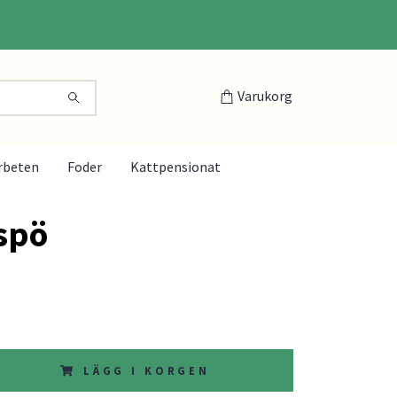
Varukorg
rbeten
Foder
Kattpensionat
spö
LÄGG I KORGEN