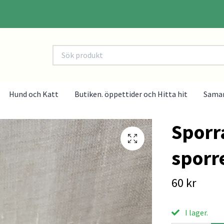
Hund och Katt
Butiken. öppettider och Hitta hit
Sama
Sporr
sporre
60 kr
I lager.