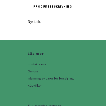
PRODUKTBESKRIVNING
Nyskick.
Läs mer
Kontakta oss
Om oss
Inlämning av varor för försäljning
Köpvillkor
© 2026 Karins Hästshop